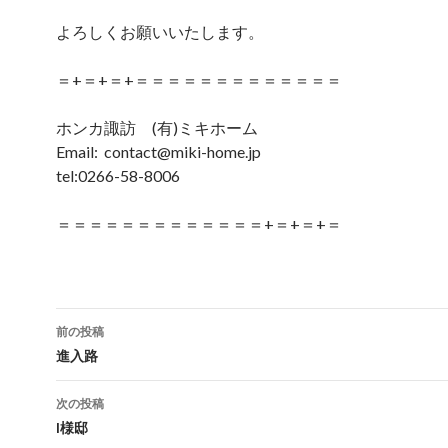
よろしくお願いいたします。
＝+＝+＝+＝＝＝＝＝＝＝＝＝＝＝＝＝
ホンカ諏訪 (有)ミキホーム
Email: contact@miki-home.jp
tel:0266-58-8006
＝＝＝＝＝＝＝＝＝＝＝＝＝+＝+＝+＝
前の投稿
投稿ナビゲーション
進入路
次の投稿
I様邸