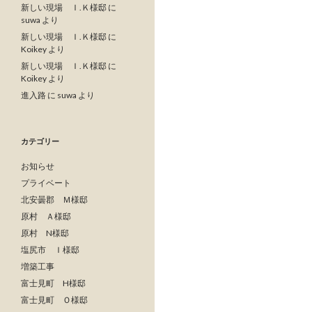
新しい現場 Ｉ.Ｋ様邸
に
suwa
より
新しい現場 Ｉ.Ｋ様邸
に
Koikey
より
新しい現場 Ｉ.Ｋ様邸
に
Koikey
より
進入路
に
suwa
より
カテゴリー
お知らせ
プライベート
北安曇郡 Ｍ様邸
原村 Ａ様邸
原村 N様邸
塩尻市 Ｉ様邸
増築工事
富士見町 H様邸
富士見町 Ｏ様邸