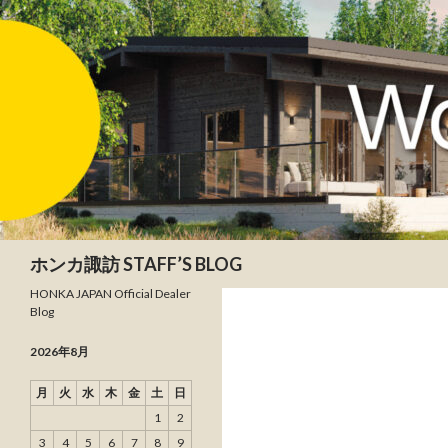
検索
ホンカ諏訪 STAFF’S BLOG
HONKA JAPAN Official Dealer
Blog
2026年8月
月
火
水
木
金
土
日
1
2
3
4
5
6
7
8
9