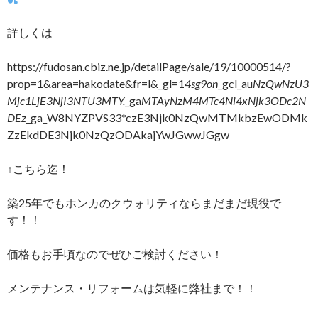
詳しくは
https://fudosan.cbiz.ne.jp/detailPage/sale/19/10000514/?
prop=1&area=hakodate&fr=l&_gl=1
4sg9on
_gcl_au
NzQwNzU3
Mjc1LjE3NjI3NTU3MTY.
_ga
MTAyNzM4MTc4Ni4xNjk3ODc2N
DEz
_ga_W8NYZPVS33*czE3Njk0NzQwMTMkbzEwODMk
ZzEkdDE3Njk0NzQzODAkajYwJGwwJGgw
↑こちら迄！
築25年でもホンカのクウォリティならまだまだ現役で
す！！
価格もお手頃なのでぜひご検討ください！
メンテナンス・リフォームは気軽に弊社まで！！