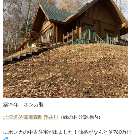
築25年 ホンカ製
北海道茅部郡森町赤井川
（緑の村分譲地内）
にホンカの中古住宅が出ました！価格がなんと￥760万円