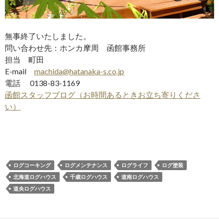
無事終了いたしました。
問い合わせ先：ホンカ摩周 函館事務所
担当 町田
E-mail
machida@hatanaka-s.co.jp
電話 0138-83-1169
函館スタッフブログ（お時間あるときお立ち寄りくださ
い）
ログコーキング
ログメンテナンス
ログライフ
ログ塗装
北海道ログハウス
千歳ログハウス
道南ログハウス
道央ログハウス