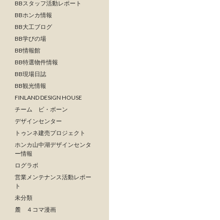
BBスタッフ活動レポート
BBホンカ情報
BB大工ブログ
BB学びの場
BB情報館
BB特選物件情報
BB現場日誌
BB観光情報
FINLAND DESIGN HOUSE
チーム ビ・ボーン
デザインセンター
トゥンネ建売プロジェクト
ホンカ山中湖デザインセンタ
ー情報
ログラボ
営業メンテナンス活動レポー
ト
未分類
麓 ４コマ漫画