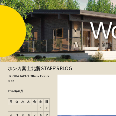
検索
ホンカ富士北麓 STAFF’S BLOG
HONKA JAPAN Official Dealer
Blog
2026年8月
月
火
水
木
金
土
日
1
2
3
4
5
6
7
8
9