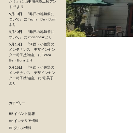
た！』
に
山中湖体験工房アン
トヴ
より
5月30日 『昨日の地鎮祭に
ついて』
に
Team Be・Born
より
5月30日 『昨日の地鎮祭に
ついて』
に
chorobear
より
5月18日 『河西・小佐野の
メンテナンス デザインセン
ター椅子塗装編』
に
Team
Be・Born
より
5月18日 『河西・小佐野の
メンテナンス デザインセン
ター椅子塗装編』
に
堀 美子
より
カテゴリー
BBイベント情報
BBインテリア情報
BBグルメ情報