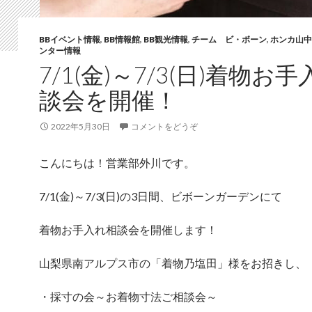
BBイベント情報
,
BB情報館
,
BB観光情報
,
チーム ビ・ボーン
,
ホンカ山中
ンター情報
7/1(金)～7/3(日)着物お
談会を開催！
2022年5月30日
コメントをどうぞ
こんにちは！営業部外川です。
7/1(金)～7/3(日)の3日間、ビボーンガーデンにて
着物お手入れ相談会を開催します！
山梨県南アルプス市の「着物乃塩田」様をお招きし、
・採寸の会～お着物寸法ご相談会～