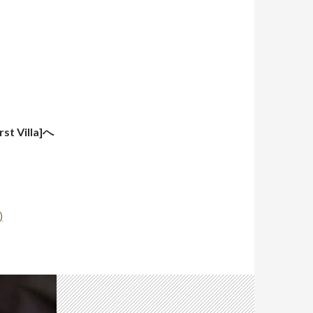
Villa]へ
)