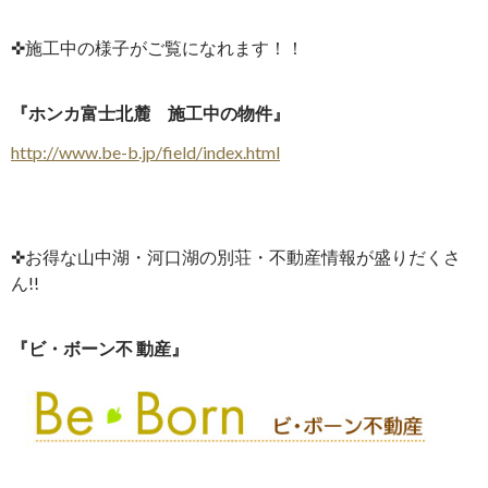
✜施工中の様子がご覧になれます！！
『ホンカ富士北麓 施工中の物件』
http://www.be-b.jp/field/ind
ex.html
✜お得な山中湖・河口湖の別荘・不動産情報が盛りだくさ
ん!!
『ビ・ボーン不 動産』