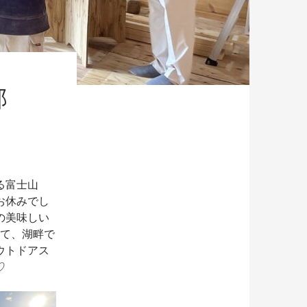
様邸
る富士山
お休みでし
の美味しい
て、湖畔で
ウトドアス
♡