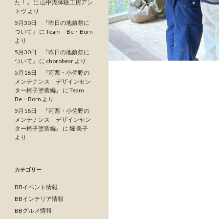
た！』
に
山中湖体験工房アン
トヴ
より
5月30日 『昨日の地鎮祭に
ついて』
に
Team Be・Born
より
5月30日 『昨日の地鎮祭に
ついて』
に
chorobear
より
5月18日 『河西・小佐野の
メンテナンス デザインセン
ター椅子塗装編』
に
Team
Be・Born
より
5月18日 『河西・小佐野の
メンテナンス デザインセン
ター椅子塗装編』
に
堀 美子
より
カテゴリー
BBイベント情報
BBインテリア情報
BBグルメ情報