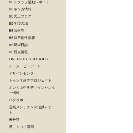
BBスタッフ活動レポート
BBホンカ情報
BB大工ブログ
BB学びの場
BB情報館
BB特選物件情報
BB現場日誌
BB観光情報
FINLAND DESIGN HOUSE
チーム ビ・ボーン
デザインセンター
トゥンネ建売プロジェクト
ホンカ山中湖デザインセンタ
ー情報
ログラボ
営業メンテナンス活動レポー
ト
未分類
麓 ４コマ漫画