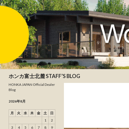
検索
ホンカ富士北麓 STAFF’S BLOG
HONKA JAPAN Official Dealer
Blog
2026年8月
月
火
水
木
金
土
日
1
2
3
4
5
6
7
8
9