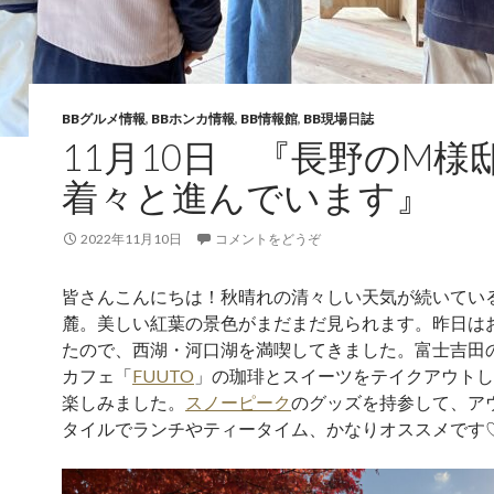
BBグルメ情報
,
BBホンカ情報
,
BB情報館
,
BB現場日誌
11月10日 『長野のM
着々と進んでいます』
2022年11月10日
コメントをどうぞ
皆さんこんにちは！秋晴れの清々しい天気が続いてい
麓。美しい紅葉の景色がまだまだ見られます。昨日は
たので、西湖・河口湖を満喫してきました。富士吉田
カフェ「
FUUTO
」の珈琲とスイーツをテイクアウトし
楽しみました。
スノーピーク
のグッズを持参して、ア
タイルでランチやティータイム、かなりオススメです