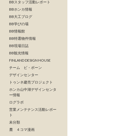
BBスタッフ活動レポート
BBホンカ情報
BB大工ブログ
BB学びの場
BB情報館
BB特選物件情報
BB現場日誌
BB観光情報
FINLAND DESIGN HOUSE
チーム ビ・ボーン
デザインセンター
トゥンネ建売プロジェクト
ホンカ山中湖デザインセンタ
ー情報
ログラボ
営業メンテナンス活動レポー
ト
未分類
麓 ４コマ漫画