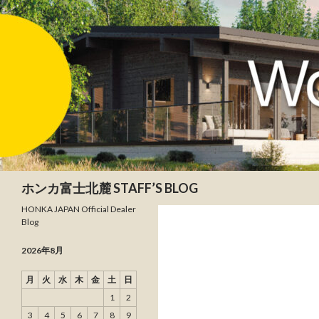
検索
ホンカ富士北麓 STAFF’S BLOG
HONKA JAPAN Official Dealer
Blog
2026年8月
月
火
水
木
金
土
日
1
2
3
4
5
6
7
8
9