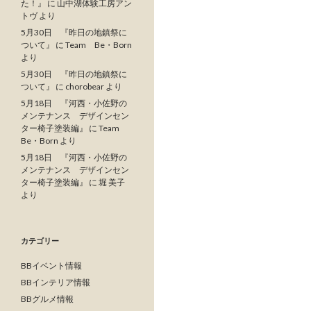
た！』
に
山中湖体験工房アン
トヴ
より
5月30日 『昨日の地鎮祭に
ついて』
に
Team Be・Born
より
5月30日 『昨日の地鎮祭に
ついて』
に
chorobear
より
5月18日 『河西・小佐野の
メンテナンス デザインセン
ター椅子塗装編』
に
Team
Be・Born
より
5月18日 『河西・小佐野の
メンテナンス デザインセン
ター椅子塗装編』
に
堀 美子
より
カテゴリー
BBイベント情報
BBインテリア情報
BBグルメ情報