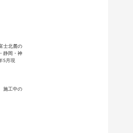
富士北麓の
・静岡・神
年5月現
 施工中の