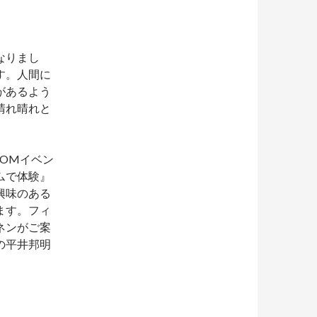
なりまし
す。人間に
があるよう
晴れ晴れと
OMイベン
ムで体験』
興味のある
ます。フィ
ネンがご案
の平井邦明
。