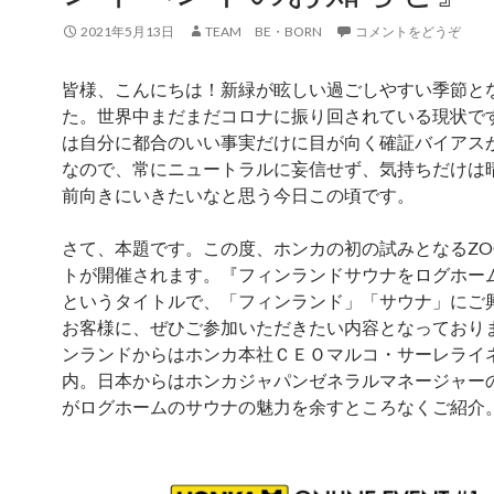
2021年5月13日
TEAM BE・BORN
コメントをどうぞ
皆様、こんにちは！新緑が眩しい過ごしやすい季節と
た。世界中まだまだコロナに振り回されている現状で
は自分に都合のいい事実だけに目が向く確証バイアス
なので、常にニュートラルに妄信せず、気持ちだけは
前向きにいきたいなと思う今日この頃です。
さて、本題です。この度、ホンカの初の試みとなるZO
トが開催されます。『フィンランドサウナをログホー
というタイトルで、「フィンランド」「サウナ」にご
お客様に、ぜひご参加いただきたい内容となっており
ンランドからはホンカ本社ＣＥＯマルコ・サーレライ
内。日本からはホンカジャパンゼネラルマネージャー
がログホームのサウナの魅力を余すところなくご紹介