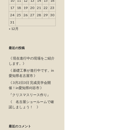
10
11
12
13
14
15
16
17
18
19
20
21
22
23
24
25
26
27
28
29
30
31
« 12月
最近の投稿
《 現在進行中の現場をご紹介
します。》
《 基礎工事が進行中です。in
愛知県名古屋市 》
《 3月2日3日 完成見学会開
催！in愛知県刈谷市 》
『クリスマスリース作り』
《 名古屋ショールームで確
認しましょう！ 》
最近のコメント