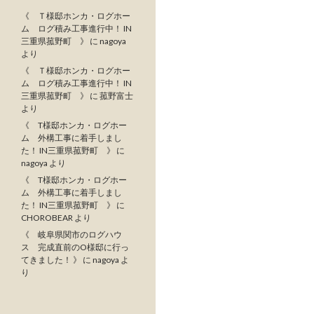
《 Ｔ様邸ホンカ・ログホー
ム ログ積み工事進行中！ IN
三重県菰野町 》
に
nagoya
より
《 Ｔ様邸ホンカ・ログホー
ム ログ積み工事進行中！ IN
三重県菰野町 》
に
菰野富士
より
《 T様邸ホンカ・ログホー
ム 外構工事に着手しまし
た！ IN三重県菰野町 》
に
nagoya
より
《 T様邸ホンカ・ログホー
ム 外構工事に着手しまし
た！ IN三重県菰野町 》
に
CHOROBEAR
より
《 岐阜県関市のログハウ
ス 完成直前のO様邸に行っ
てきました！ 》
に
nagoya
よ
り