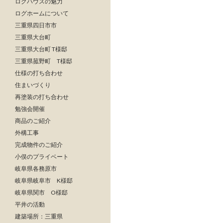
ログハウスの魅力
ログホームについて
三重県四日市市
三重県大台町
三重県大台町 T様邸
三重県菰野町 T様邸
仕様の打ち合わせ
住まいづくり
再塗装の打ち合わせ
勉強会開催
商品のご紹介
外構工事
完成物件のご紹介
小俣のプライベート
岐阜県各務原市
岐阜県岐阜市 K様邸
岐阜県関市 O様邸
平井の活動
建築場所：三重県