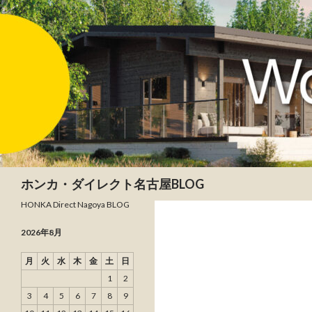
検索
ホンカ・ダイレクト名古屋BLOG
HONKA Direct Nagoya BLOG
2026年8月
月
火
水
木
金
土
日
1
2
3
4
5
6
7
8
9