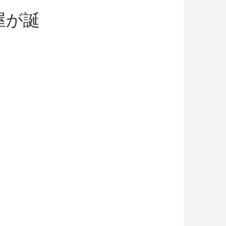
屋が誕
。