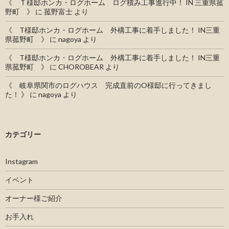
《 Ｔ様邸ホンカ・ログホーム ログ積み工事進行中！ IN 三重県菰
野町 》
に
菰野富士
より
《 T様邸ホンカ・ログホーム 外構工事に着手しました！ IN三重
県菰野町 》
に
nagoya
より
《 T様邸ホンカ・ログホーム 外構工事に着手しました！ IN三重
県菰野町 》
に
CHOROBEAR
より
《 岐阜県関市のログハウス 完成直前のO様邸に行ってきまし
た！ 》
に
nagoya
より
カテゴリー
Instagram
イベント
オーナー様ご紹介
お手入れ