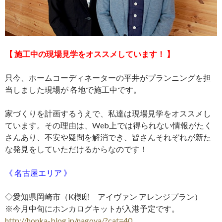
【 施工中の現場見学をオススメしています！ 】
只今、ホームコーディネーターの平井がプランニングを担
当しました現場が 各地で施工中です。
家づくりを計画するうえで、私達は現場見学をオススメし
ています。その理由は、Web上では得られない情報がたく
さんあり、不安や疑問を解消でき、皆さんそれぞれが新た
な発見をしていただけるからなのです！
《 名古屋エリア 》
◇愛知県岡崎市（K様邸 アイヴァン アレンジプラン）
※今月中旬にホンカログキットが入港予定です。
http://honka-blog.jp/nagoya/?cat=40