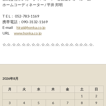
ホームコーディネーター / 平井 邦明
T E L： 052-783-1169
携帯電話：090-3132-1169
E-mail
hirai@honka.co.jp
URL
www.honka.co.jp
☆.☆. ☆.☆. ☆.☆. ☆.☆. ☆.☆. ☆.☆. ☆.☆.☆. ☆.☆.☆. ☆.
2026年8月
月
火
水
木
金
土
日
1
2
3
4
5
6
7
8
9