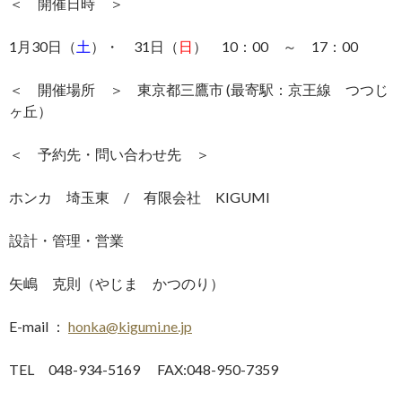
＜ 開催日時 ＞
1月30日（
土
）・ 31日（
日
） 10：00 ～ 17：00
＜ 開催場所 ＞ 東京都三鷹市 (最寄駅：京王線 つつじ
ヶ丘）
＜ 予約先・問い合わせ先 ＞
ホンカ 埼玉東 / 有限会社 KIGUMI
設計・管理・営業
矢嶋 克則（やじま かつのり）
E-mail ：
honka@kigumi.ne.jp
TEL 048-934-5169 FAX:048-950-7359