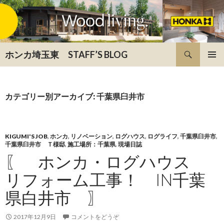
検索
ホンカ埼玉東 STAFF’S BLOG
コンテンツへ移動
カテゴリー別アーカイブ: 千葉県臼井市
KIGUMI'S JOB
,
ホンカ
,
リノベーション
,
ログハウス
,
ログライフ
,
千葉県臼井市
,
千葉県臼井市 Ｔ様邸
,
施工場所：千葉県
,
現場日誌
〖 ホンカ・ログハウス
リフォーム工事！ IN千葉
県白井市 〗
2017年12月9日
コメントをどうぞ