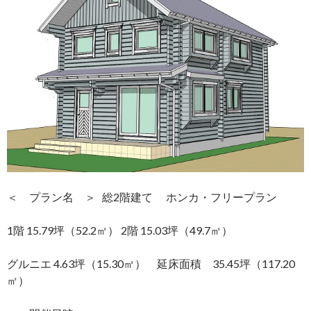
＜ プラン名 ＞ 総2階建て ホンカ・フリープラン
1階 15.79坪（52.2㎡） 2階 15.03坪（49.7㎡）
グルニエ 4.63坪（15.30㎡） 延床面積 35.45坪（117.20
㎡）