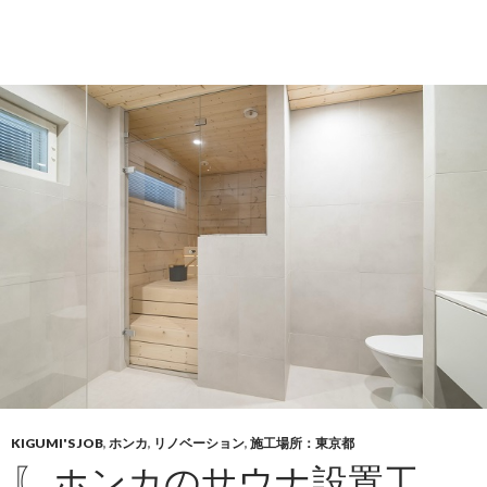
KIGUMI'S JOB
,
ホンカ
,
リノベーション
,
施工場所：東京都
〖 ホンカのサウナ設置工