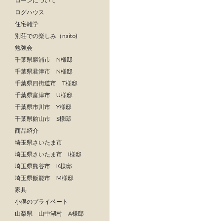
ローンについて
ログハウス
住宅雑学
別荘での楽しみ（naito)
勉強会
千葉県勝浦市 N様邸
千葉県君津市 N様邸
千葉県四街道市 T様邸
千葉県富津市 U様邸
千葉県市川市 Y様邸
千葉県館山市 S様邸
商品紹介
埼玉県さいたま市
埼玉県さいたま市 I様邸
埼玉県熊谷市 K様邸
埼玉県飯能市 M様邸
家具
小俣のプライベート
山梨県 山中湖村 A様邸