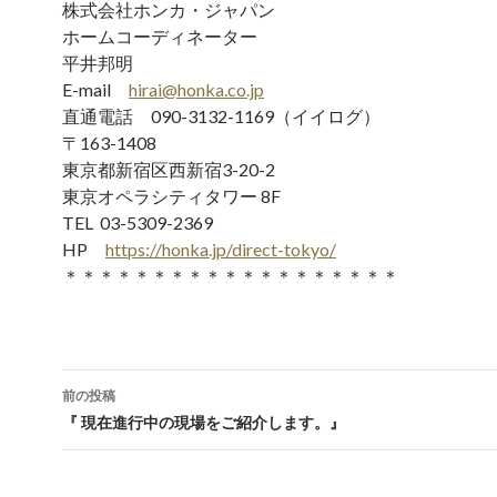
株式会社ホンカ・ジャパン
ホームコーディネーター
平井邦明
E-mail
hirai@honka.co.jp
直通電話 090-3132-1169（イイログ）
〒163-1408
東京都新宿区西新宿3-20-2
東京オペラシティタワー 8F
TEL 03-5309-2369
HP
https://honka.jp/direct-tokyo/
＊＊＊＊＊＊＊＊＊＊＊＊＊＊＊＊＊＊＊
前の投稿
投稿ナビゲーション
『 現在進行中の現場をご紹介します。』