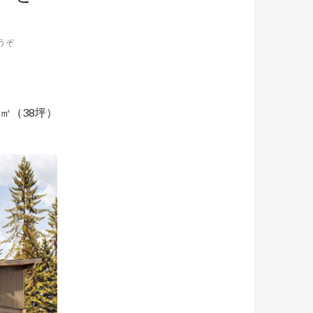
うぞ
9㎡（38坪）