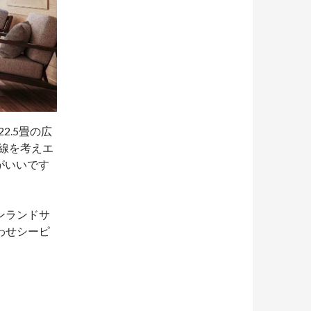
2.5畳の広
動線を考えエ
がいいです
ンランドサ
わせシーピ