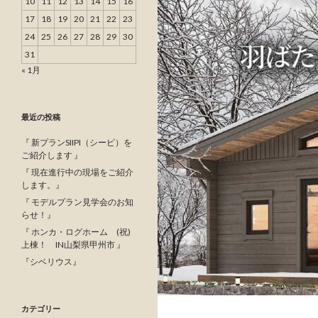
10
11
12
13
14
15
16
17
18
19
20
21
22
23
24
25
26
27
28
29
30
31
« 1月
最近の投稿
『 新プランSIIPI（シーピ）を
ご紹介します 』
『 現在進行中の現場をご紹介
します。』
『 モデルプラン見学会のお知
らせ！』
『 ホンカ・ログホーム (祝)
上棟！ IN山梨県甲州市 』
『シベリウス』
カテゴリー