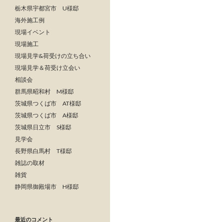
栃木県宇都宮市 U様邸
海外施工例
現場イベント
現場施工
現場見学&荷受けの立ち合い
現場見学＆荷受け立会い
相談会
群馬県昭和村 M様邸
茨城県つくば市 AT様邸
茨城県つくば市 A様邸
茨城県日立市 S様邸
見学会
長野県白馬村 T様邸
雑誌の取材
雑貨
静岡県御殿場市 H様邸
最近のコメント