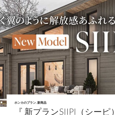
ホンカのプラン
,
新商品
『 新プランSIIPI（シーピ