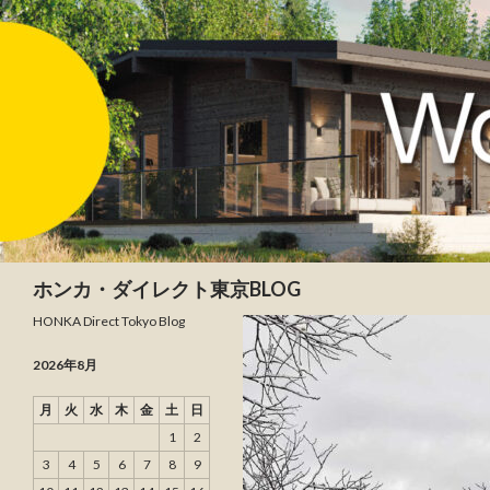
検索
ホンカ・ダイレクト東京BLOG
HONKA Direct Tokyo Blog
2026年8月
月
火
水
木
金
土
日
1
2
3
4
5
6
7
8
9