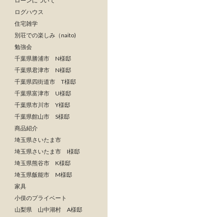
ローンについて
ログハウス
住宅雑学
別荘での楽しみ（naito)
勉強会
千葉県勝浦市 N様邸
千葉県君津市 N様邸
千葉県四街道市 T様邸
千葉県富津市 U様邸
千葉県市川市 Y様邸
千葉県館山市 S様邸
商品紹介
埼玉県さいたま市
埼玉県さいたま市 I様邸
埼玉県熊谷市 K様邸
埼玉県飯能市 M様邸
家具
小俣のプライベート
山梨県 山中湖村 A様邸