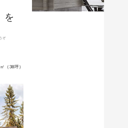
）を
うぞ
9㎡（38坪）