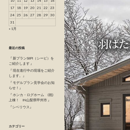
10
11
12
13
14
15
16
17
18
19
20
21
22
23
24
25
26
27
28
29
30
31
« 1月
最近の投稿
『 新プランSIIPI（シーピ）を
ご紹介します 』
『 現在進行中の現場をご紹介
します。』
『 モデルプラン見学会のお知
らせ！』
『 ホンカ・ログホーム (祝)
上棟！ IN山梨県甲州市 』
『シベリウス』
カテゴリー