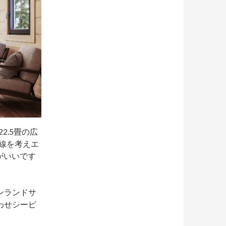
2.5畳の広
動線を考えエ
がいいです
ンランドサ
わせシーピ