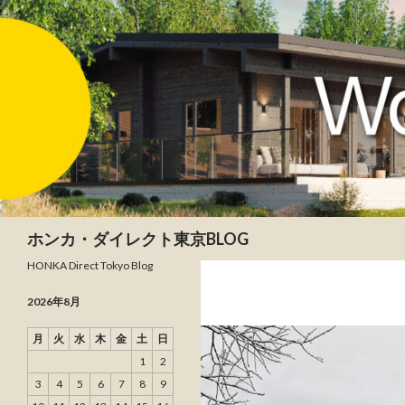
検索
ホンカ・ダイレクト東京BLOG
HONKA Direct Tokyo Blog
2026年8月
月
火
水
木
金
土
日
1
2
3
4
5
6
7
8
9