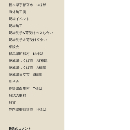
栃木県宇都宮市 U様邸
海外施工例
現場イベント
現場施工
現場見学&荷受けの立ち合い
現場見学＆荷受け立会い
相談会
群馬県昭和村 M様邸
茨城県つくば市 AT様邸
茨城県つくば市 A様邸
茨城県日立市 S様邸
見学会
長野県白馬村 T様邸
雑誌の取材
雑貨
静岡県御殿場市 H様邸
最近のコメント