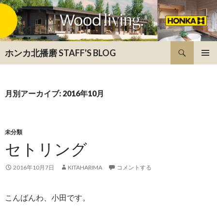
検
ホンカ北播磨 STAFF'S BLOG
索
コ
メインメ
ン
ニュー
テ
ン
月別アーカイブ: 2016年10月
ツ
へ
ス
キ
未分類
ッ
セトリング
プ
2016年10月7日
KITAHARIMA
コメントする
こんばんわ、小田です。