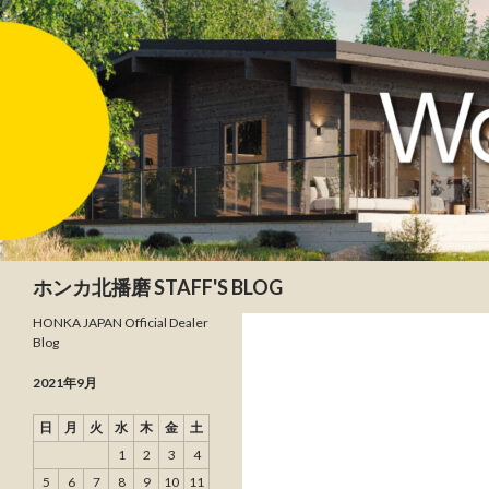
検
ホンカ北播磨 STAFF'S BLOG
索
HONKA JAPAN Official Dealer
Blog
2021年9月
日
月
火
水
木
金
土
1
2
3
4
5
6
7
8
9
10
11