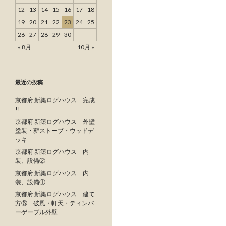
12
13
14
15
16
17
18
19
20
21
22
23
24
25
26
27
28
29
30
« 8月
10月 »
最近の投稿
京都府 新築ログハウス 完成
!!
京都府 新築ログハウス 外壁
塗装・薪ストーブ・ウッドデ
ッキ
京都府 新築ログハウス 内
装、設備②
京都府 新築ログハウス 内
装、設備①
京都府 新築ログハウス 建て
方⑥ 破風・軒天・ティンバ
ーゲーブル外壁