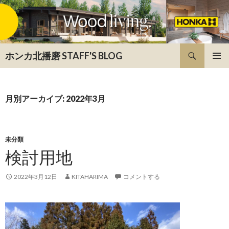
検
ホンカ北播磨 STAFF'S BLOG
索
コ
メインメ
ン
ニュー
テ
ン
月別アーカイブ: 2022年3月
ツ
へ
ス
キ
未分類
ッ
検討用地
プ
2022年3月12日
KITAHARIMA
コメントする